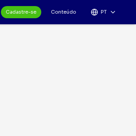
Cadastre-se
Conteúdo
PT