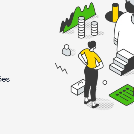
!
o
ões