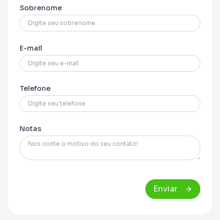
Sobrenome
E-mail
Telefone
Notas
Enviar